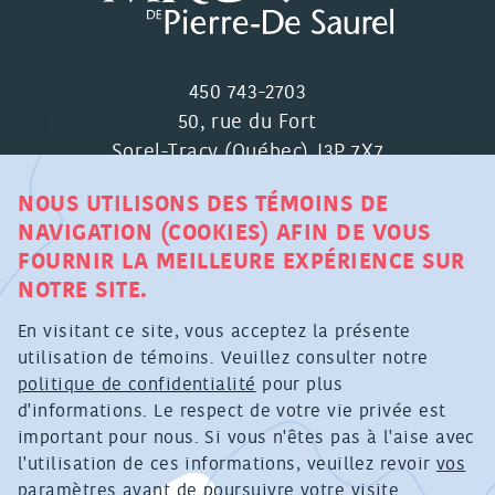
450 743-2703
50, rue du Fort
Sorel-Tracy (Québec) J3P 7X7
NOUS UTILISONS DES TÉMOINS DE
NAVIGATION (COOKIES) AFIN DE VOUS
FOURNIR LA MEILLEURE EXPÉRIENCE SUR
NOTRE SITE.
MRC DE PIERRE-DE SAUREL ©
En visitant ce site, vous acceptez la présente
TOUS DROITS RÉSERVÉS
utilisation de témoins. Veuillez consulter notre
politique de confidentialité
pour plus
POLITIQUE DE CONFIDENTIALITÉ RELATIVE À LA
d'informations. Le respect de votre vie privée est
COLLECTE DE RENSEIGNEMENTS PERSONNELS
important pour nous. Si vous n'êtes pas à l'aise avec
PAR MOYEN TECHNOLOGIQUE
l'utilisation de ces informations, veuillez revoir
vos
paramètres
avant de poursuivre votre visite.