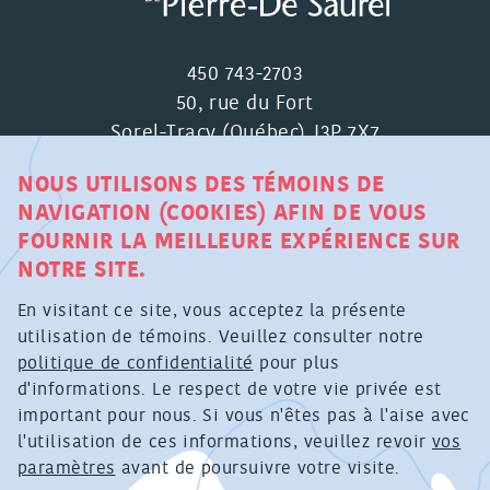
450 743-2703
50, rue du Fort
Sorel-Tracy (Québec) J3P 7X7
NOUS UTILISONS DES TÉMOINS DE
NAVIGATION (COOKIES) AFIN DE VOUS
FOURNIR LA MEILLEURE EXPÉRIENCE SUR
NOTRE SITE.
MRC DE PIERRE-DE SAUREL ©
En visitant ce site, vous acceptez la présente
TOUS DROITS RÉSERVÉS
utilisation de témoins. Veuillez consulter notre
politique de confidentialité
pour plus
POLITIQUE DE CONFIDENTIALITÉ RELATIVE À LA
d'informations. Le respect de votre vie privée est
COLLECTE DE RENSEIGNEMENTS PERSONNELS
important pour nous. Si vous n'êtes pas à l'aise avec
PAR MOYEN TECHNOLOGIQUE
l'utilisation de ces informations, veuillez revoir
vos
paramètres
avant de poursuivre votre visite.
CONCEPTION GRAPHIQUE : AGENCE CAZA