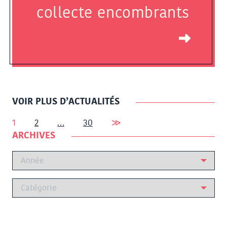
collecte encombrants
VOIR PLUS D’ACTUALITÉS
Pagination
1
2
…
30
≫
ARCHIVES
des
publications