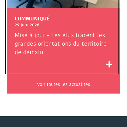
COMMUNIQUÉ
29 juin 2026
Mise à jour – Les élus tracent les
grandes orientations du territoire
de demain
Voir toutes les actualités