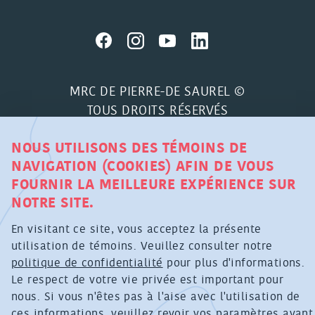
MRC DE PIERRE-DE SAUREL ©
TOUS DROITS RÉSERVÉS
POLITIQUE DE CONFIDENTIALITÉ RELATIVE À LA
NOUS UTILISONS DES TÉMOINS DE
COLLECTE DE RENSEIGNEMENTS PERSONNELS
NAVIGATION (COOKIES) AFIN DE VOUS
FOURNIR LA MEILLEURE EXPÉRIENCE SUR
PAR MOYEN TECHNOLOGIQUE
NOTRE SITE.
CONCEPTION GRAPHIQUE : AGENCE CAZA
En visitant ce site, vous acceptez la présente
PROGRAMMATION :
ACTIVIS
utilisation de témoins. Veuillez consulter notre
politique de confidentialité
pour plus d'informations.
Le respect de votre vie privée est important pour
nous. Si vous n'êtes pas à l'aise avec l'utilisation de
ces informations, veuillez revoir
vos paramètres
avant