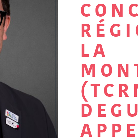
CON
RÉGI
LA
MON
(TCR
DEGU
APPE