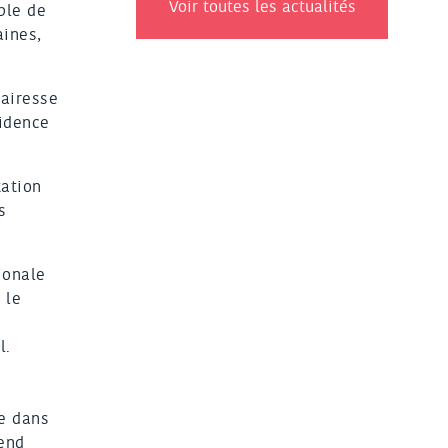
Voir toutes les actualités
ble de
aines,
mairesse
sidence
tation
s
ionale
 le
l.
ve dans
tend