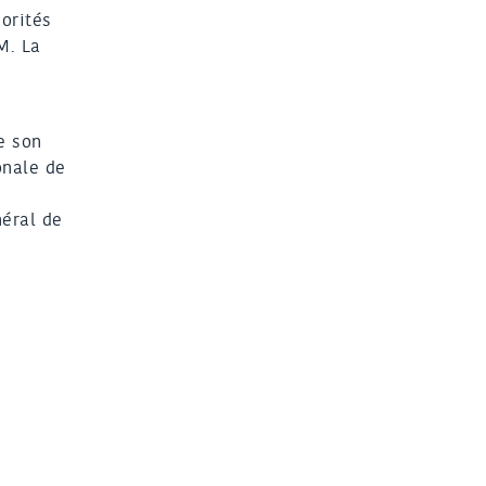
iorités
M. La
e son
onale de
néral de