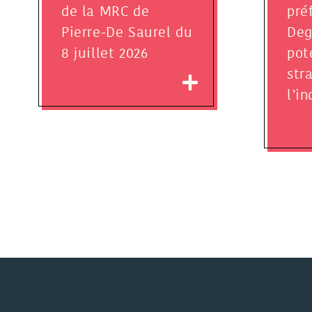
de la MRC de
pré
Pierre-De Saurel du
Deg
8 juillet 2026
pot
str
l’i