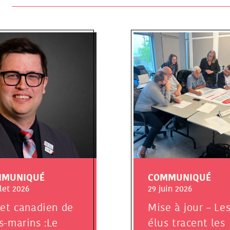
MMUNIQUÉ
COMMUNIQUÉ
llet 2026
29 juin 2026
jet canadien de
Mise à jour – Le
s-marins :Le
élus tracent les