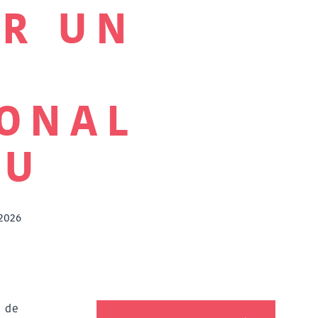
ER UN
E
IONAL
RU
2026
e de