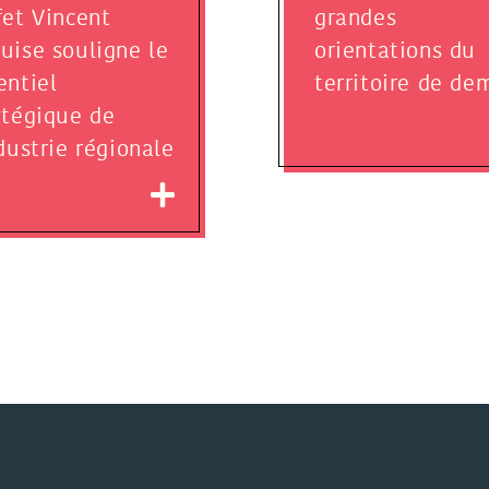
fet Vincent
grandes
uise souligne le
orientations du
entiel
territoire de de
atégique de
ndustrie régionale