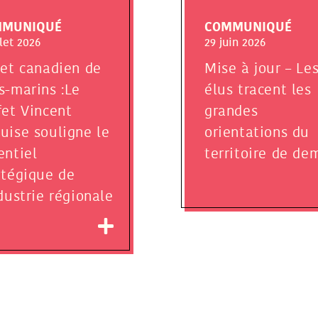
MMUNIQUÉ
COMMUNIQUÉ
llet 2026
29 juin 2026
jet canadien de
Mise à jour – Le
s-marins :Le
élus tracent les
fet Vincent
grandes
uise souligne le
orientations du
entiel
territoire de de
atégique de
ndustrie régionale