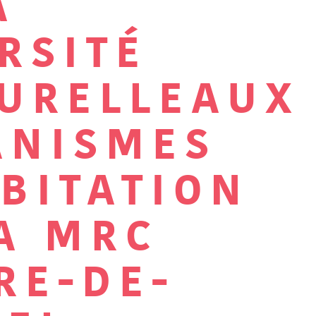
A
RSITÉ
TURELLEAUX
ANISMES
BITATION
A MRC
RE-DE-