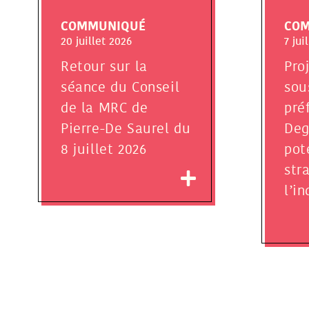
COMMUNIQUÉ
CO
20 juillet 2026
7 jui
Retour sur la
Pro
séance du Conseil
sou
de la MRC de
pré
Pierre-De Saurel du
Deg
8 juillet 2026
pot
str
l’i