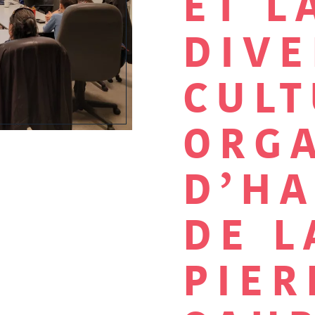
ET L
DIVE
CUL
ORG
D’HA
DE L
PIER