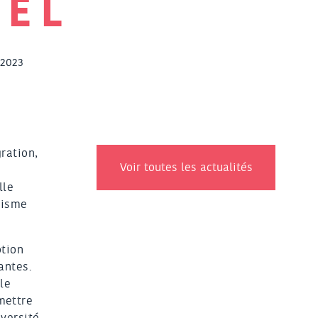
REL
 2023
ration,
Voir toutes les actualités
lle
nisme
otion
antes.
le
mettre
iversité