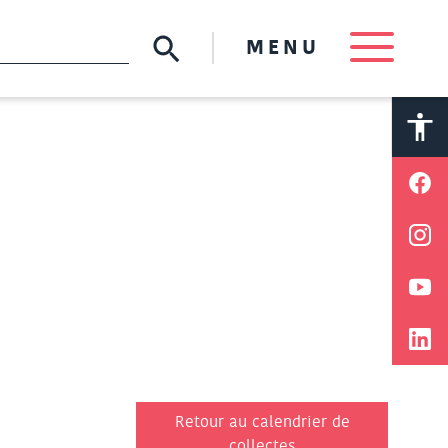
MENU
A
A
Retour au calendrier de
collectes