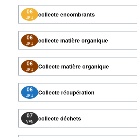
06
collecte encombrants
JEU
06
collecte matière organique
JEU
06
Collecte matière organique
JEU
06
Collecte récupération
JEU
07
collecte déchets
VEN