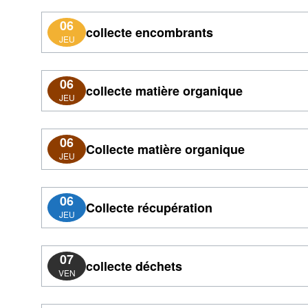
06
collecte encombrants
JEU
06
collecte matière organique
JEU
06
Collecte matière organique
JEU
06
Collecte récupération
JEU
07
collecte déchets
VEN