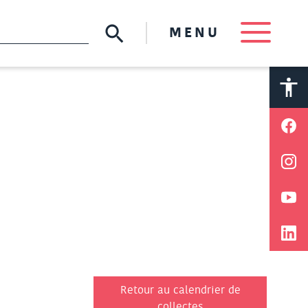
MENU
A
A
Retour au calendrier de
collectes