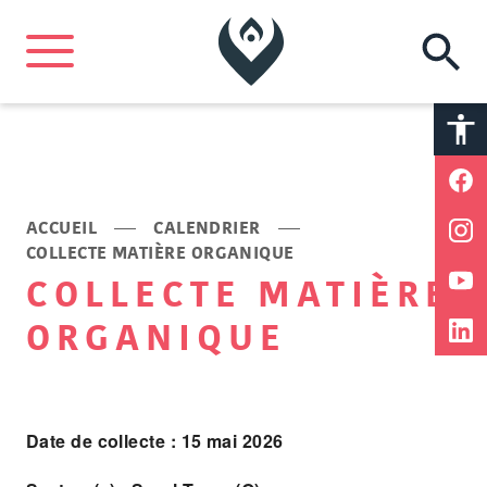
A
A
ACCUEIL
CALENDRIER
COLLECTE MATIÈRE ORGANIQUE
COLLECTE MATIÈRE
ORGANIQUE
Date de collecte : 15 mai 2026