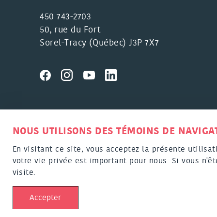
450 743-2703
50, rue du Fort
Sorel-Tracy (Québec) J3P 7X7
MRC DE PIERRE-DE SAUREL © TOUS DROI
NOUS UTILISONS DES TÉMOINS DE NAVIGAT
En visitant ce site, vous acceptez la présente utilisa
CONCEPT
votre vie privée est important pour nous. Si vous n'êt
visite.
Accepter