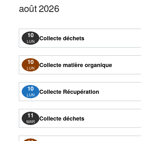
août 2026
10
Collecte déchets
LUN
10
Collecte matière organique
LUN
10
Collecte Récupération
LUN
11
Collecte déchets
MAR