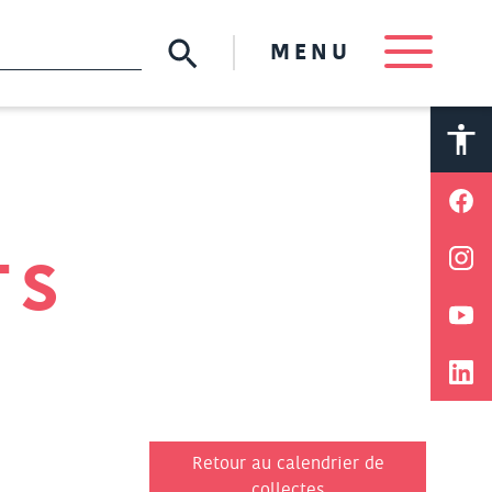
MENU
A
A
TS
Retour au calendrier de
collectes