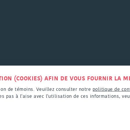
TS RÉSERVÉS |
POLITIQUE DE CONFIDENTIALITÉ RELA
ION (COOKIES) AFIN DE VOUS FOURNIR LA ME
PERSONNELS PAR MOYEN TECHNOLOGIQUE
tion de témoins. Veuillez consulter notre
politique de con
ION GRAPHIQUE : AGENCE CAZA | PROGRAMMATION 
es pas à l'aise avec l'utilisation de ces informations, veu