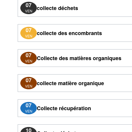
07
collecte déchets
VEN
07
collecte des encombrants
VEN
07
Collecte des matières organiques
VEN
07
collecte matière organique
VEN
07
Collecte récupération
VEN
10