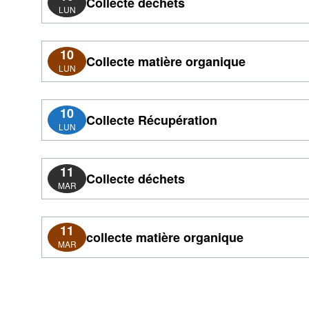
Collecte déchets
LUN
10
Collecte matière organique
LUN
10
Collecte Récupération
LUN
11
Collecte déchets
MAR
11
collecte matière organique
MAR