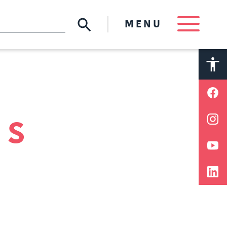
MENU
A
A
ES