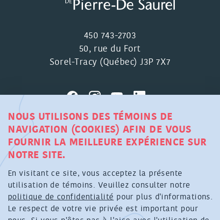
450 743-2703
50, rue du Fort
Sorel-Tracy (Québec) J3P 7X7
NOUS UTILISONS DES TÉMOINS DE
NAVIGATION (COOKIES) AFIN DE VOUS
MRC DE PIERRE-DE SAUREL ©
FOURNIR LA MEILLEURE EXPÉRIENCE SUR
TOUS DROITS RÉSERVÉS
NOTRE SITE.
POLITIQUE DE CONFIDENTIALITÉ RELATIVE À LA
En visitant ce site, vous acceptez la présente
COLLECTE DE RENSEIGNEMENTS PERSONNELS
utilisation de témoins. Veuillez consulter notre
PAR MOYEN TECHNOLOGIQUE
politique de confidentialité
pour plus d'informations.
Le respect de votre vie privée est important pour